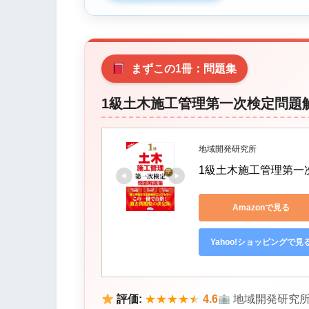
まずこの1冊：問題集
1級土木施工管理第一次検定問題解
地域開発研究所
1級土木施工管理第一次
Amazonで見る
Yahoo!ショッピングで見
評価:
★
★
★
★
★
4.6
地域開発研究