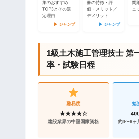
集のおすすめ
冊の特徴・評
問
TOP3とその選
価・メリット／
ェ
定理由
デメリット
▶ ジャンプ
▶ ジャンプ
1級土木施工管理技士 第
率・試験日程
難易度
勉
★★★★☆
40
建設業界の中堅国家資格
約4〜6