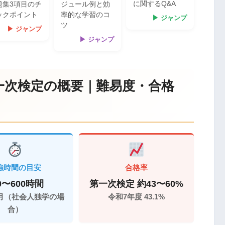
に関するQ&A
題集3項目のチ
ジュール例と効
ックポイント
率的な学習のコ
▶ ジャンプ
ツ
▶ ジャンプ
▶ ジャンプ
一次検定の概要｜難易度・合格
強時間の目安
合格率
0〜600時間
第一次検定 約43〜60%
ヶ月（社会人独学の場
令和7年度 43.1%
合）