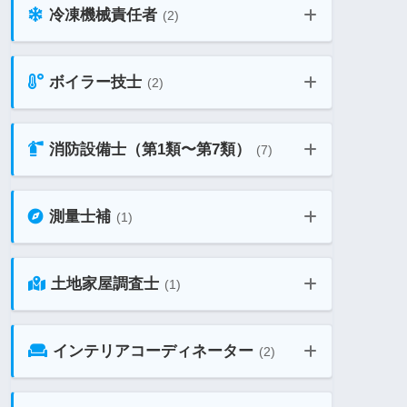
第二種電気工事士 学科 教材ガイド
コンクリート技士・主任技士 教材ガ
冷凍機械責任者
(2)
イド
乙4類 危険物取扱者 教材ガイド
ボイラー技士
(2)
第3種冷凍機械責任者 教材ガイド
第二種電気工事士 技能 教材ガイド
コンクリート診断士 教材ガイド
危険物乙1・2・3・5・6類 教材ガイ
消防設備士（第1類〜第7類）
ド
(7)
2級ボイラー技士 教材ガイド
第2種冷凍機械責任者 教材ガイド
電験三種 教材ガイド
測量士補
(1)
消防設備士 第1類 教材ガイド
丙種 危険物取扱者 教材ガイド
1級ボイラー技士 教材ガイド
土地家屋調査士
(1)
測量士補 教材ガイド
消防設備士 第2類 教材ガイド
インテリアコーディネーター
(2)
土地家屋調査士 教材ガイド