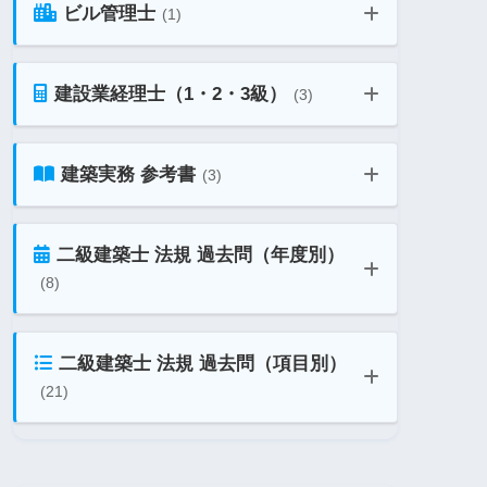
消防設備士 第3類 教材ガイド
インテリアコーディネーター 1次試験
ビル管理士
(1)
教材ガイド
建設業経理士（1・2・3級）
(3)
ビル管理士 教材ガイド
消防設備士 第4類 教材ガイド
インテリアコーディネーター 2次試験
教材ガイド
建築実務 参考書
(3)
建設業経理士1級 教材ガイド
消防設備士 第5類 教材ガイド
二級建築士 法規 過去問（年度別）
建築士 実務で使う法規 参考書32選
(8)
建設業経理士2級 教材ガイド
消防設備士 第6類 教材ガイド
二級建築士 法規 過去問（項目別）
二級建築士 法規 令和5年 過去問
AutoCAD おすすめ参考書まとめ
(21)
建設業経理士3級 教材ガイド
消防設備士 第7類 教材ガイド
法規 No.1 総則 用語の定義
二級建築士 法規 令和4年 過去問
Jw_cad おすすめ参考書まとめ