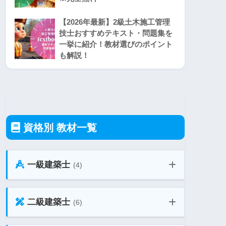
【2026年最新】2級土木施工管理
技士おすすめテキスト・問題集を
一挙に紹介！教材選びのポイント
も解説！
資格別 教材一覧
一級建築士
(4)
二級建築士
(6)
一級建築士 学科試験 教材ガイド