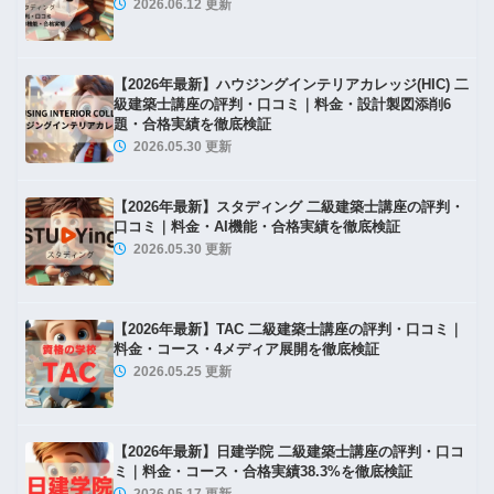
2026.06.12 更新
法規 No.9 防火区画等
【2026年最新】ハウジングインテリアカレッジ(HIC) 二
級建築士講座の評判・口コミ｜料金・設計製図添削6
題・合格実績を徹底検証
2026.05.30 更新
法規 No.10 避難施設等
【2026年最新】スタディング 二級建築士講座の評判・
口コミ｜料金・AI機能・合格実績を徹底検証
2026.05.30 更新
法規 No.11 内装制限
【2026年最新】TAC 二級建築士講座の評判・口コミ｜
料金・コース・4メディア展開を徹底検証
2026.05.25 更新
法規 No.12 道路等
【2026年最新】日建学院 二級建築士講座の評判・口コ
ミ｜料金・コース・合格実績38.3%を徹底検証
法規 No.13 用途地域等①
2026.05.17 更新