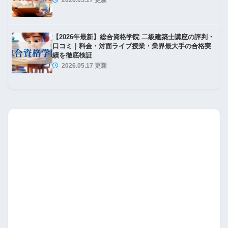
【2026年最新】総合資格学院 二級建築士講座の評判・
口コミ｜料金・対面ライブ授業・業界最大手の合格実
法規 No.14 用途地域等② 図形形式
績を徹底検証
2026.05.17 更新
法規 No.15 面積関係①
法規 No.16 面積関係② 図形形式
法規 No.17 高さ関係① 図形形式