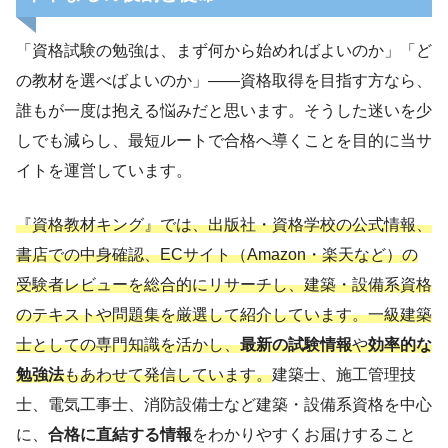
「資格試験の勉強は、まず何から始めればよいのか」「ど
の教材を選べばよいのか」——資格取得を目指す方なら、
誰もが一度は抱える悩みだと思います。そうした迷いを少
しでも減らし、最短ルートで合格へ導くことを目的に当サ
イトを運営しています。
『資格教材キング』では、出版社・資格学校の公式情報、
書店での中身確認、ECサイト（Amazon・楽天など）の
受験者レビューを総合的にリサーチし、建築・設備系資格
のテキストや問題集を厳選して紹介しています。一級建築
士としての専門知識を活かし、
最新の試験情報
や
効率的な
勉強法
もあわせて発信しています。
建築士、施工管理技
士、電気工事士、消防設備士など建築・設備系資格を中心
に、
合格に直結する情報
をわかりやすくお届けすること