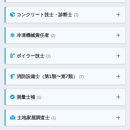
第一種電気工事士 技能 教材ガイド
コンクリート技士・診断士
(2)
甲種 危険物取扱者 教材ガイド
第二種電気工事士 学科 教材ガイド
冷凍機械責任者
(2)
コンクリート技士・主任技士 教材ガイド
乙4類 危険物取扱者 教材ガイド
ボイラー技士
(2)
第3種冷凍機械責任者 教材ガイド
第二種電気工事士 技能 教材ガイド
コンクリート診断士 教材ガイド
危険物乙1・2・3・5・6類 教材ガイド
消防設備士（第1類〜第7類）
(7)
2級ボイラー技士 教材ガイド
第2種冷凍機械責任者 教材ガイド
電験三種 教材ガイド
測量士補
(1)
消防設備士 第1類 教材ガイド
丙種 危険物取扱者 教材ガイド
1級ボイラー技士 教材ガイド
土地家屋調査士
(1)
測量士補 教材ガイド
消防設備士 第2類 教材ガイド