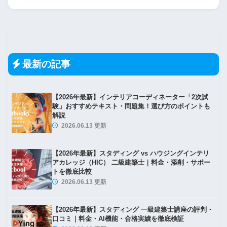
二級建築士 法規 平成30年 過去問
法規 No.6 構造強度① 図形形式
二級建築士 法規 平成29年 過去問
最新の記事
法規 No.7-1 構造強度② 木造仕様
【2026年最新】インテリアコーディネーター「2次試
験」おすすめテキスト・問題集！選び方のポイントも
二級建築士 法規 過去問題 総合一覧
解説
2026.06.13 更新
法規 No.7-2 構造強度 非木造仕様
【2026年最新】スタディング vs ハウジングインテリ
アカレッジ（HIC） 二級建築士｜料金・添削・サポー
トを徹底比較
2026.06.13 更新
法規 No.8 構造強度④ 構造計算
【2026年最新】スタディング 一級建築士講座の評判・
口コミ｜料金・AI機能・合格実績を徹底検証