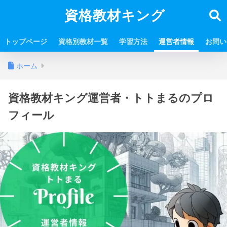
資格教材キング
トップページ
資格別教材一覧
学習方法
運営者情報
お問い
ホーム
資格教材キング運営者・トトまるのプロ
フィール