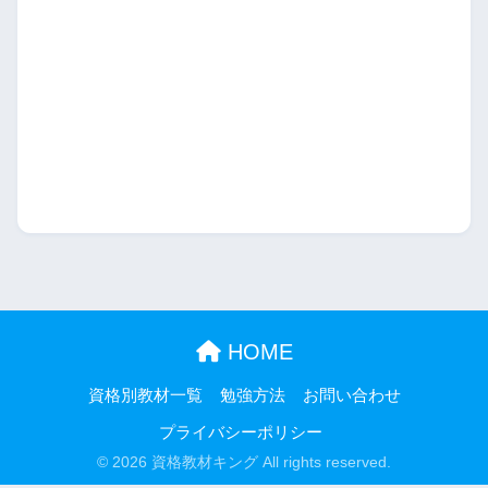
法規 No.18 高さ関係②
法規 No.19 防火・準防火地域
法規 No.20 雑則・罰則
HOME
資格別教材一覧
勉強方法
お問い合わせ
プライバシーポリシー
© 2026 資格教材キング All rights reserved.