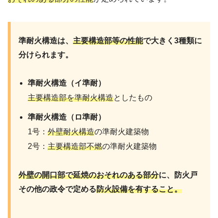
準耐火構造は、
主要構造部等の性能
で大きく3種類に
分けられます。
準耐火構造（イ準耐）
主要構造部を準耐火構造
としたもの
準耐火構造（ロ準耐）
1号：
外壁耐火構造
の準耐火建築物
2号：
主要構造部不燃
の準耐火建築物
外壁の開口部で延焼のおそれのある部分
に、防火戸
その他の政令で定める
防火設備を有すること。