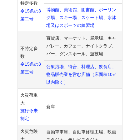
特定多数
博物館、美術館、図書館、ボーリン
令15条の3
グ場、スキー場、スケート場、水泳
第二号
場又はスポーツの練習場
百貨店、マーケット、展示場、キャ
バレー、カフェー、ナイトクラブ、
不特定多
バー、ダンスホール、遊技場
数
令15条の3
公衆浴場、待合、料理店、飲食店、
第三号
物品販売業を営む店舗（床面積10㎡
以内除く）
火災荷重
大
倉庫
施行令未
制定
火災危険
自動車車庫、自動車修理工場、映画
大
スタジオ、テレビスタジオ