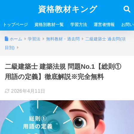
資格教材キング
トップページ
資格別教材一覧
学習方法
運営者情報
お問い
ホーム
学習法
無料教材・過去問
二級建築士 過去問(項
目別)
二級建築士 建築法規 問題No.1【総則①
用語の定義】徹底解説※完全無料
2026年4月11日