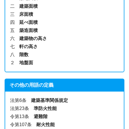
二
建築面積
三
床面積
四
延べ面積
五
築造面積
六
建築物の高さ
七
軒の高さ
八
階数
２
地盤面
その他の用語の定義
法第6条
建築基準関係規定
法第23条
準防火性能
令第13条
避難階
令第107条
耐火性能