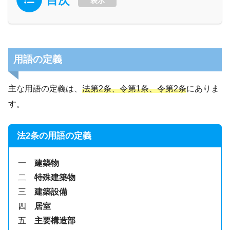
表示
用語の定義
主な用語の定義は、
法第2条、令第1条、令第2条
にありま
す。
法2条の用語の定義
一
建築物
二
特殊建築物
三
建築設備
四
居室
五
主要構造部