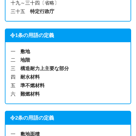
十九～三十四〔省略〕
三十五
特定行政庁
令1条の用語の定義
一
敷地
二
地階
三
構造耐力上主要な部分
四
耐水材料
五
準不燃材料
六
難燃材料
令2条の用語の定義
一
敷地面積