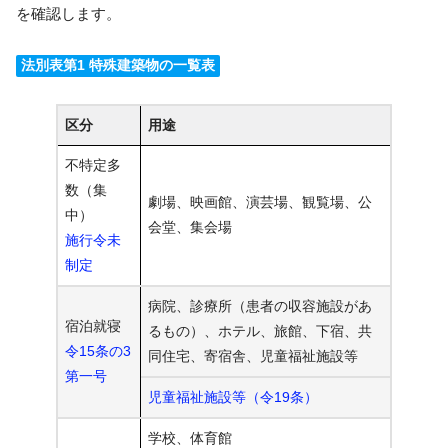
を確認します。
法別表第1 特殊建築物の一覧表
区分
用途
不特定多
数（集
劇場、映画館、演芸場、観覧場、公
中）
会堂、集会場
施行令未
制定
病院、診療所（患者の収容施設があ
宿泊就寝
るもの）、ホテル、旅館、下宿、共
令15条の3
同住宅、寄宿舎、児童福祉施設等
第一号
児童福祉施設等（令19条）
学校、体育館