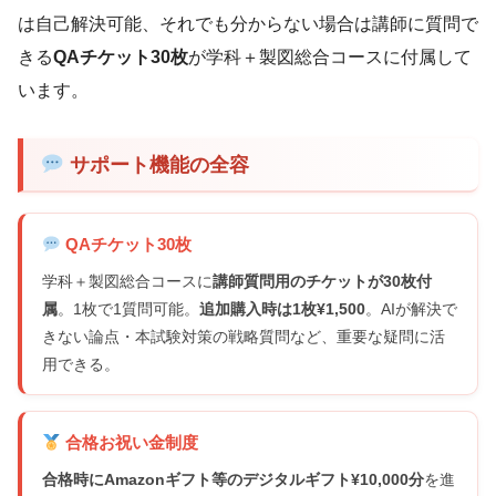
は自己解決可能、それでも分からない場合は講師に質問で
きる
QAチケット30枚
が学科＋製図総合コースに付属して
います。
サポート機能の全容
QAチケット30枚
学科＋製図総合コースに
講師質問用のチケットが30枚付
属
。1枚で1質問可能。
追加購入時は1枚¥1,500
。AIが解決で
きない論点・本試験対策の戦略質問など、重要な疑問に活
用できる。
合格お祝い金制度
合格時にAmazonギフト等のデジタルギフト¥10,000分
を進