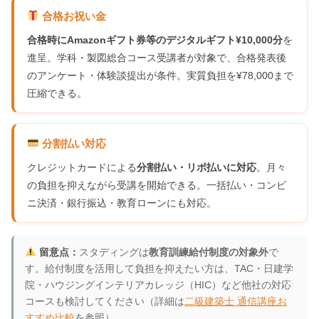
合格お祝い金
合格時にAmazonギフト券等のデジタルギフト¥10,000分
を
進呈。学科・製図総合コース受講者が対象で、合格発表後
のアンケート・体験談提出が条件。実質負担を¥78,000まで
圧縮できる。
分割払い対応
クレジットカードによる
分割払い・リボ払いに対応
。月々
の負担を抑えながら受講を開始できる。一括払い・コンビ
ニ決済・銀行振込・教育ローンにも対応。
留意点：
スタディングは
教育訓練給付制度の対象外
で
す。給付制度を活用して負担を抑えたい方は、TAC・日建学
院・ハウジングインテリアカレッジ（HIC）など他社の対応
コースも検討してください（詳細は
二級建築士 通信講座お
すすめ比較
を参照）。