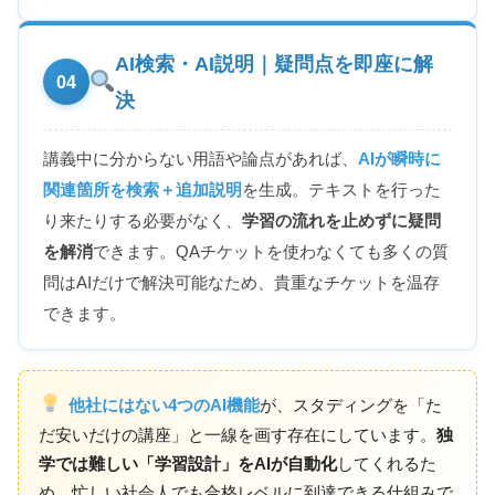
AI検索・AI説明｜疑問点を即座に解
04
決
講義中に分からない用語や論点があれば、
AIが瞬時に
関連箇所を検索＋追加説明
を生成。テキストを行った
り来たりする必要がなく、
学習の流れを止めずに疑問
を解消
できます。QAチケットを使わなくても多くの質
問はAIだけで解決可能なため、貴重なチケットを温存
できます。
他社にはない4つのAI機能
が、スタディングを「た
だ安いだけの講座」と一線を画す存在にしています。
独
学では難しい「学習設計」をAIが自動化
してくれるた
め、忙しい社会人でも合格レベルに到達できる仕組みで