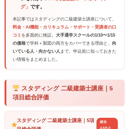
グ」
です。
本記事ではスタディングの二級建築士講座について、
料金・AI機能・カリキュラム・サポート・受講者の口
コミ
を多面的に検証。
大手通学スクールの1/10〜1/15
の価格
で学科＋製図の両方をカバーできる理由と、
向
いている人・向かない人
まで、申込前に知っておきた
い情報をまとめました。
スタディング 二級建築士講座｜5
項目総合評価
スタディング 二級建築士講座｜5項
総合
4.6/5.0