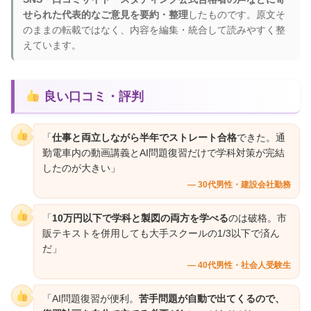
せられた代表的なご意見を要約・整理
したものです。原文そ
のままの転載ではなく、内容を編集・統合して読みやすく整
えています。
良い口コミ・評判
「
仕事と両立しながら半年でストレート合格
できた。通
勤電車内の動画講義とAI問題復習だけで学科対策が完結
したのが大きい」
— 30代男性・建設会社勤務
「
10万円以下で学科と製図の両方を学べる
のは破格。市
販テキストを併用しても大手スクールの1/3以下で済ん
だ」
— 40代男性・社会人受験生
「AI問題復習が便利。
苦手問題が自動で出てくるので、