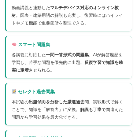
動画講義と連動した
マルチデバイス対応のオンライン教
材
。図表・建築用語の解説も充実し、復習時にはハイライ
トやメモ機能で重要箇所を整理できる。
スマート問題集
各講義に対応した
一問一答形式の問題集
。AIが解答履歴を
学習し、苦手な問題を優先的に出題。
反復学習で知識を確
実に定着
させられる。
セレクト過去問集
本試験の
出題傾向を分析した厳選過去問
。実戦形式で解く
ことで、知識を「解答力」に変換。
解説も丁寧
で間違えた
問題から学習効果を最大化できる。