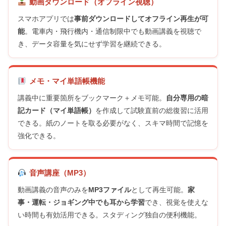
動画ダウンロード（オフライン視聴）
スマホアプリでは
事前ダウンロードしてオフライン再生が可
能
。電車内・飛行機内・通信制限中でも動画講義を視聴で
き、データ容量を気にせず学習を継続できる。
メモ・マイ単語帳機能
講義中に重要箇所をブックマーク＋メモ可能。
自分専用の暗
記カード（マイ単語帳）
を作成して試験直前の総復習に活用
できる。紙のノートを取る必要がなく、スキマ時間で記憶を
強化できる。
音声講座（MP3）
動画講義の音声のみを
MP3ファイル
として再生可能。
家
事・運転・ジョギング中でも耳から学習
でき、視覚を使えな
い時間も有効活用できる。スタディング独自の便利機能。