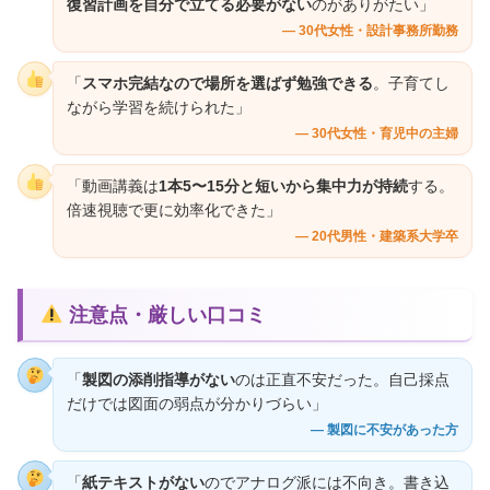
復習計画を自分で立てる必要がない
のがありがたい」
— 30代女性・設計事務所勤務
「
スマホ完結なので場所を選ばず勉強できる
。子育てし
ながら学習を続けられた」
— 30代女性・育児中の主婦
「動画講義は
1本5〜15分と短いから集中力が持続
する。
倍速視聴で更に効率化できた」
— 20代男性・建築系大学卒
注意点・厳しい口コミ
「
製図の添削指導がない
のは正直不安だった。自己採点
だけでは図面の弱点が分かりづらい」
— 製図に不安があった方
「
紙テキストがない
のでアナログ派には不向き。書き込