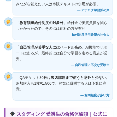
みながら覚えたい人は市販テキストの併用が必須」
— アナログ学習派の声
「
教育訓練給付制度の対象外
。給付金で実質負担を減ら
したかったので、その点は他社の方が有利」
— 給付制度活用希望の社会人
「
自己管理が苦手な人にはハードル高め
。AI機能でサポ
ートはあるが、最終的には自分で学習を進める意志が必
要」
— 自己管理に不安な受験生
「QAチケット30枚は
製図課題まで使うと意外と少ない
。
追加購入も1枚¥1,500で、頻繁に質問する人は予算に注
意」
— 質問頻度が多い方
スタディング 受講生の合格体験談｜公式に