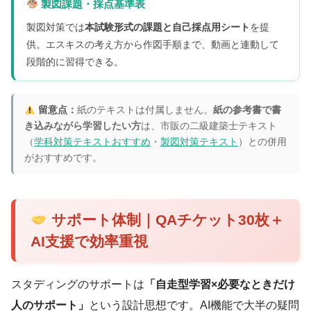
製図課題・採点基準表
製図対策では
本試験形式の課題と自己採点用シート
を提
供。エスキスの考え方から作図手順まで、動画と連動して
段階的に習得できる。
留意点：
紙のテキストは付属しません。
紙の参考書で書
き込みながら学習したい方
は、市販の二級建築士テキスト
（
学科対策テキストおすすめ
・
製図対策テキスト
）との併用
がおすすめです。
サポート体制｜QAチケット30枚＋
AI支援で効率重視
スタディングのサポートは
「自走型学習×必要なときだけ
人のサポート」
という設計思想です。AI機能で大半の疑問