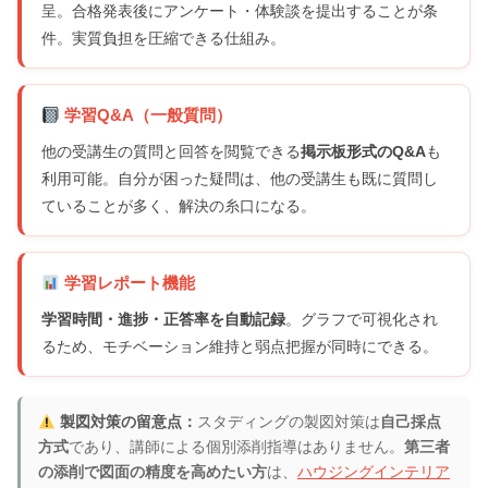
呈。合格発表後にアンケート・体験談を提出することが条
件。実質負担を圧縮できる仕組み。
学習Q&A（一般質問）
他の受講生の質問と回答を閲覧できる
掲示板形式のQ&A
も
利用可能。自分が困った疑問は、他の受講生も既に質問し
ていることが多く、解決の糸口になる。
学習レポート機能
学習時間・進捗・正答率を自動記録
。グラフで可視化され
るため、モチベーション維持と弱点把握が同時にできる。
製図対策の留意点：
スタディングの製図対策は
自己採点
方式
であり、講師による個別添削指導はありません。
第三者
の添削で図面の精度を高めたい方
は、
ハウジングインテリア