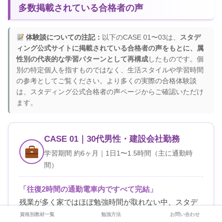
多数掲載されている合格者の声
体験談についての注記：
以下のCASE 01〜03は、
スタデ
ィング公式サイトに掲載されている合格者の声をもとに、属
性別の代表的な学習パターンとして再構成
したものです。個
別の特定個人を指すものではなく、生活スタイルや学習時間
の参考としてご覧ください。より多くの実際の合格体験談
は、スタディング公式合格者の声ページからご確認いただけ
ます。
CASE 01｜30代男性・建設会社勤務
学習期間 約6ヶ月｜1日1〜1.5時間（主に通勤時
間）
「往復2時間の通勤電車内ですべて完結」
残業が多く家ではほぼ勉強時間が取れない中、スタデ
ィングを選択。通勤の電車内で動画講義1〜2本＋スマ
資格別教材一覧
勉強方法
お問い合わせ