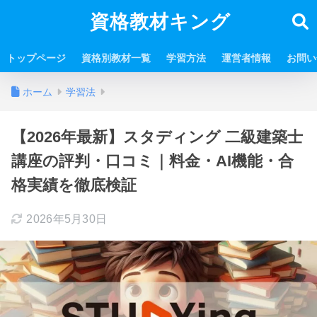
資格教材キング
トップページ
資格別教材一覧
学習方法
運営者情報
お問い
ホーム
学習法
【2026年最新】スタディング 二級建築士
講座の評判・口コミ｜料金・AI機能・合
格実績を徹底検証
2026年5月30日