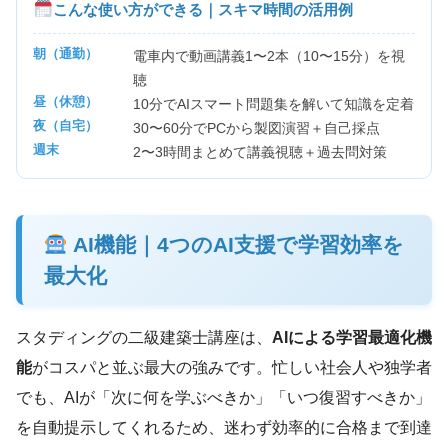
こんな使い方ができる｜スキマ時間の活用例
朝（通勤）
電車内で動画講義1〜2本（10〜15分）を視
聴
昼（休憩）
10分でAIスマート問題集を解いて知識を定着
夜（自宅）
30〜60分でPCから製図演習＋自己採点
週末
2〜3時間まとめて講義視聴＋過去問対策
AI機能｜4つのAI支援で学習効率を
最大化
スタディングの二級建築士講座は、
AIによる学習最適化機
能
がコスパと並ぶ最大の強みです。忙しい社会人や独学者
でも、AIが「次に何を学ぶべきか」「いつ復習すべきか」
を自動提示してくれるため、迷わず効率的に合格まで到達