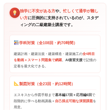
独学に不安がある方
や、
忙しくて通学が難し
い方
に圧倒的に支持されているのが、スタデ
ィングの二級建築士講座です。
学科対策（全108回・約70時間）
建築計画・建築法規・建築構造・建築施工の
全4科目
を動画＋スマート問題集で網羅
。
AI復習支援
で記憶の
定着を最大化できる。
製図対策（全23回・約12時間）
エスキスから作図手順まで
基本編17回＋応用編6回
で
段階的に学べる動画講義＋
自己採点可能な演習課題
を
用意。