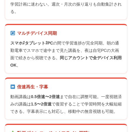
学習計画に迷わない。週次・月次の振り返りも自動集計され
る。
マルチデバイス同期
スマホ⇄タブレット⇄PC
の間で学習進捗が完全同期。朝の通
勤電車でスマホで途中まで見た講義を、夜は自宅PCの大画
面で続きから視聴できる。
同じアカウントで全デバイス利用
OK
。
倍速再生・字幕
動画講義は
0.5倍速〜2倍速
まで自在に調整可能。一度視聴済
みの講義は
1.5〜2倍速
で復習することで学習時間を大幅短縮
できる。字幕表示にも対応し、移動中の無音視聴も可能。